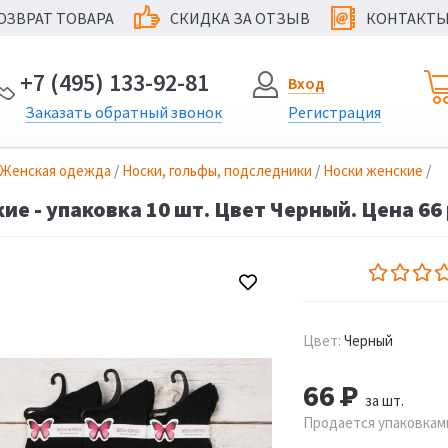
ОЗВРАТ ТОВАРА
СКИДКА ЗА ОТЗЫВ
КОНТАКТ
@
+7 (495) 133-92-81
Вход
Заказать
обратный
звонок
Регистрация
Женская одежда
/
Носки, гольфы, подследники
/
Носки женские
/
ие - упаковка 10 шт. Цвет Черный. Цена 66 
Цвет:
Черный
66
Р
за шт.
Продается упаковками