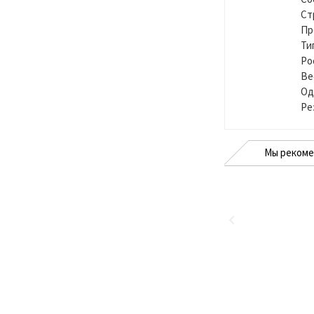
Ст
Пр
Ти
Ро
Ве
Од
Ре
Мы реком