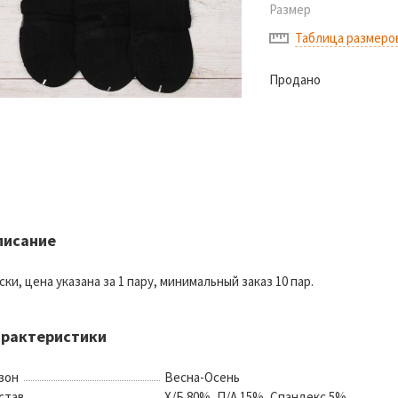
Размер
Таблица размеро
Продано
писание
ски, цена указана за 1 пару, минимальный заказ 10 пар.
арактеристики
зон
Весна-Осень
став
Х/Б 80%, П/А 15%, Спандекс 5%