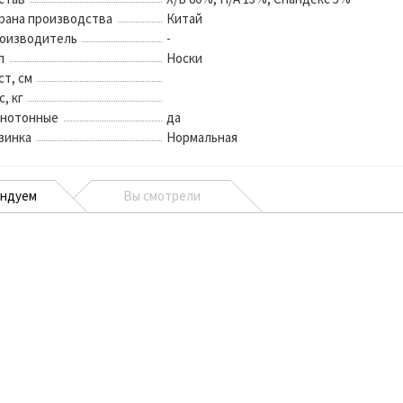
рана производства
Китай
оизводитель
-
п
Носки
ст, см
с, кг
нотонные
да
зинка
Нормальная
ендуем
Вы смотрели