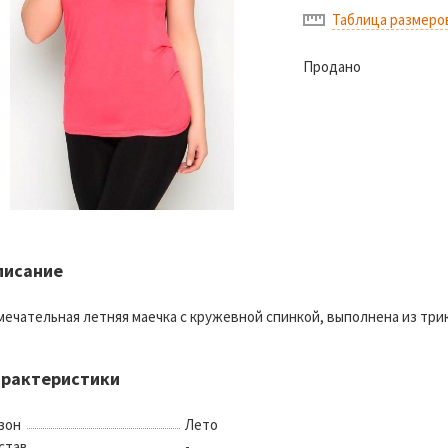
Таблица размеро
Продано
писание
мечательная летняя маечка с кружевной спинкой, выполнена из три
арактеристики
зон
Лето
став
-