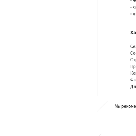
• 
• 
• 
Х
Се
Со
Ст
Пр
Ко
Фа
Дл
Мы реком