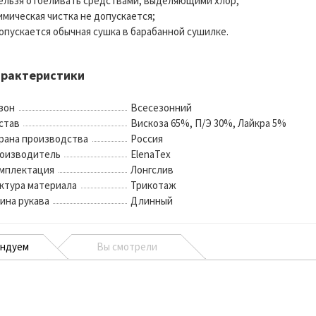
нельзя отбеливать средствами, выделяющими хлор;
химическая чистка не допускается;
допускается обычная сушка в барабанной сушилке.
арактеристики
зон
Всесезонний
став
Вискоза 65%, П/Э 30%, Лайкра 5%
рана производства
Россия
оизводитель
ElenaTex
мплектация
Лонгслив
ктура материала
Трикотаж
ина рукава
Длинный
ендуем
Вы смотрели