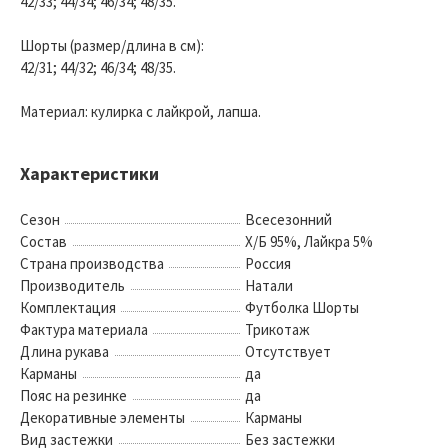
42/33; 44/34; 46/34; 48/35.
Шорты (размер/длина в см):
42/31; 44/32; 46/34; 48/35.
Материал: кулирка с лайкрой, лапша.
Характеристики
Сезон
Всесезонний
Состав
Х/Б 95%, Лайкра 5%
Страна производства
Россия
Производитель
Натали
Комплектация
Футболка Шорты
Фактура материала
Трикотаж
Длина рукава
Отсутствует
Карманы
да
Пояс на резинке
да
Декоративные элементы
Карманы
Вид застежки
Без застежки