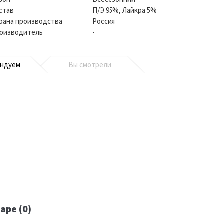
став
П/Э 95%, Лайкра 5%
рана производства
Россия
оизводитель
-
ендуем
Вы смотрели
аре (0)