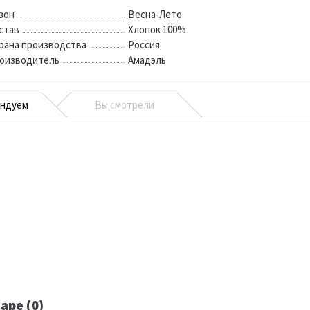
зон
Весна-Лето
став
Хлопок 100%
рана производства
Россия
оизводитель
Амадэль
ендуем
Вы смотрели
аре (0)