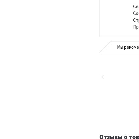
Се
Со
Ст
Пр
Мы реком
Отзывы о тов