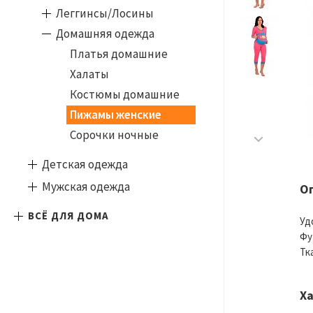
Леггинсы/Лосины
Домашняя одежда
Платья домашние
Халаты
Костюмы домашние
Пижамы женские
Сорочки ночные
Детская одежда
Мужская одежда
О
ВСЁ ДЛЯ ДОМА
Уд
Фу
Тк
Х