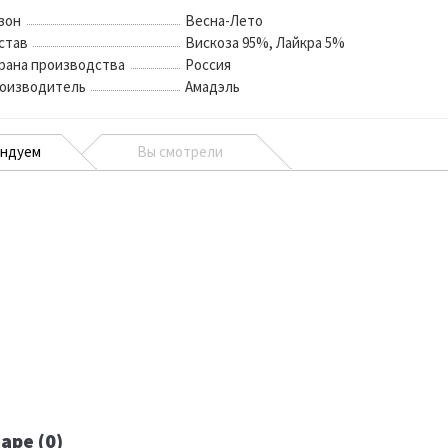
зон
Весна-Лето
став
Вискоза 95%, Лайкра 5%
рана производства
Россия
оизводитель
Амадэль
ендуем
Вы смотрели
аре (0)