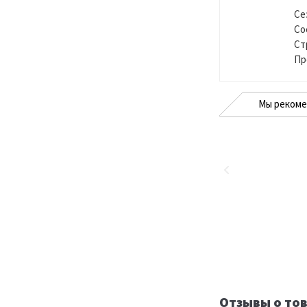
Се
Со
Ст
Пр
Мы реком
Отзывы о тов