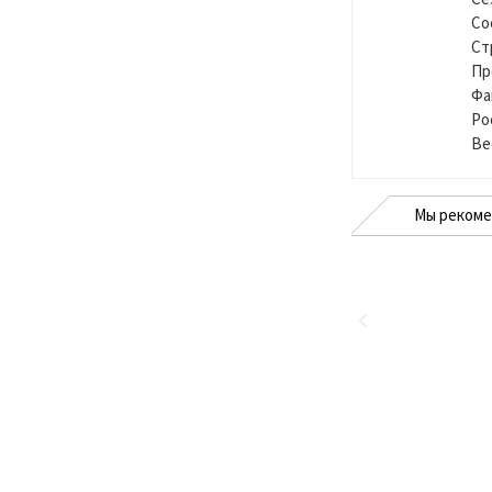
Со
Ст
Пр
Фа
Ро
Ве
Мы реком