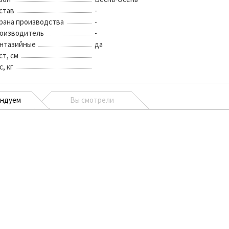
став
-
рана производства
-
оизводитель
-
нтазийные
да
ст, см
с, кг
ендуем
Вы смотрели