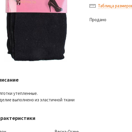
Таблица размеро
Продано
писание
лготки утепленные.
делие выполнено из эластичной ткани
арактеристики
зон
Весна-Осень