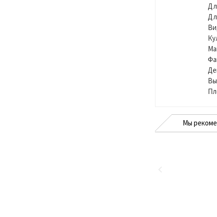
Дл
Дл
Ви
Ку
Ма
Фа
Де
Вы
Пл
Мы реком