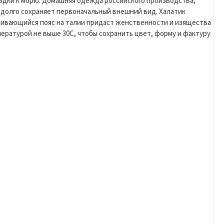
ездки к морю. Домашняя одежда российского производства,
и долго сохраняет первоначальный внешний вид. Халатик
ягивающийся пояс на талии придаст женственности и изящества
пературой не выше 30С, чтобы сохранить цвет, форму и фактуру