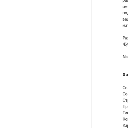
ра
им
по
ва
ма
Ра
46/
Ма
Х
Се
Со
Ст
Пр
Ти
Ко
Ка