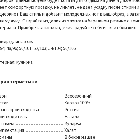
змеров. Данная модель будет кстати для отдыха на даче и даже по
еет комфортную посадку, не линяет, не дает усадку после стирки 
дчеркнет Ваш стиль и добавит молодежных нот в ваш образ, а зат
шему луку . Стирайте изделия из хлопка на бережном режиме с тем
териала. Приобретая наши изделия, радуйте себя и своих близких.
змер/длина в см:
94; 48/96; 50/101; 52/103; 54/104; 56/106.
териал: кулирка.
арактеристики
зон
Всесезонний
став
Хлопок 100%
рана производства
Россия
оизводитель
Натали
п ткани
Кулирка
мплектация
Халат
рманы
В боковом шве