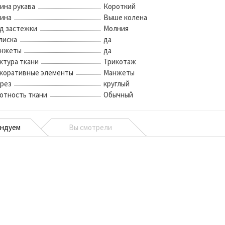
ина рукава
Короткий
ина
Выше колена
д застежки
Молния
лиска
да
нжеты
да
ктура ткани
Трикотаж
коративные элементы
Манжеты
рез
круглый
отность ткани
Обычный
ендуем
Вы смотрели