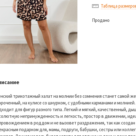
Таблица размеро
Продано
писание
нский трикотажный халат на молнии без сомнения станет самой ж
ороченный, на кулисе со шнурком, с удобными карманами и молнией.
дходит для фигур разного типа. Легкий и мягкий, качественный, д
солютную непринужденность и легкость, простор в движении, иде
провождением в роддом и не вызовет раздражения, так как создан 
екрасным подарком для, мамы, подруги, бабушки, сестры или колле