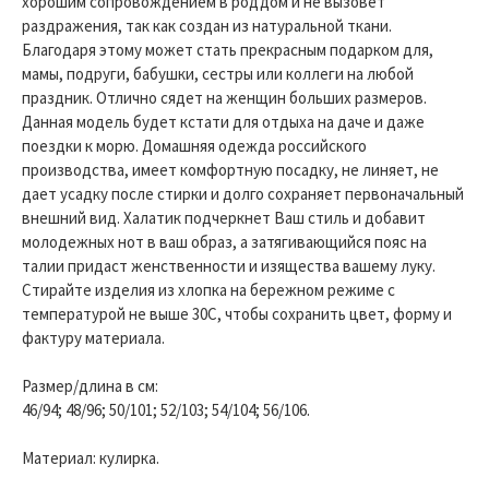
хорошим сопровождением в роддом и не вызовет
раздражения, так как создан из натуральной ткани.
Благодаря этому может стать прекрасным подарком для,
мамы, подруги, бабушки, сестры или коллеги на любой
праздник. Отлично сядет на женщин больших размеров.
Данная модель будет кстати для отдыха на даче и даже
поездки к морю. Домашняя одежда российского
производства, имеет комфортную посадку, не линяет, не
дает усадку после стирки и долго сохраняет первоначальный
внешний вид. Халатик подчеркнет Ваш стиль и добавит
молодежных нот в ваш образ, а затягивающийся пояс на
талии придаст женственности и изящества вашему луку.
Стирайте изделия из хлопка на бережном режиме с
температурой не выше 30С, чтобы сохранить цвет, форму и
фактуру материала.
Размер/длина в см:
46/94; 48/96; 50/101; 52/103; 54/104; 56/106.
Материал: кулирка.