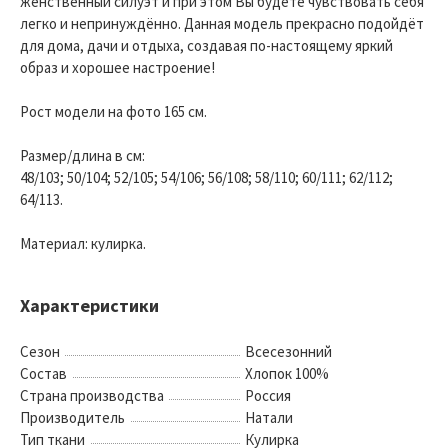
женственный силуэт и при этом Вы будете чувствовать себя
легко и непринуждённо. Данная модель прекрасно подойдёт
для дома, дачи и отдыха, создавая по-настоящему яркий
образ и хорошее настроение!
Рост модели на фото 165 см.
Размер/длина в см:
48/103; 50/104; 52/105; 54/106; 56/108; 58/110; 60/111; 62/112;
64/113.
Материал: кулирка.
Характеристики
Сезон
Всесезонний
Состав
Хлопок 100%
Страна производства
Россия
Производитель
Натали
Тип ткани
Кулирка