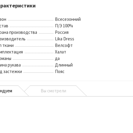
арактеристики
зон
Всесезонний
став
П/Э 100%
рана производства
Россия
оизводитель
Lika Dress
п ткани
Велсофт
мплектация
Халат
рманы
да
ина рукава
Длинный
д застежки
Пояс
ендуем
Вы смотрели