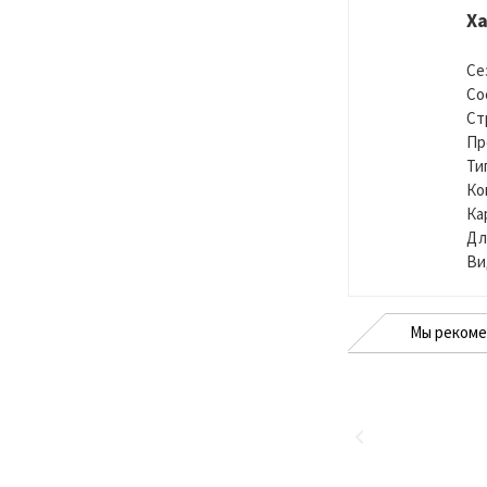
Х
Се
Со
Ст
Пр
Ти
Ко
Ка
Дл
Ви
Мы реком