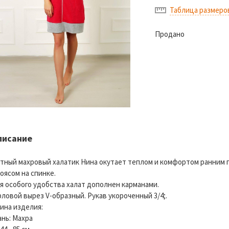
Таблица размеро
Продано
писание
тный махровый халатик Нина окутает теплом и комфортом ранним п
поясом на спинке.
я особого удобства халат дополнен карманами.
рловой вырез V-образный. Рукав укороченный 3/4;.
ина изделия:
ань: Махра