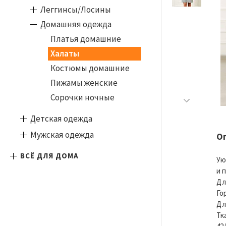
Леггинсы/Лосины
Домашняя одежда
Платья домашние
Халаты
Костюмы домашние
Пижамы женские
Сорочки ночные
Детская одежда
Мужская одежда
О
ВСЁ ДЛЯ ДОМА
Ую
и 
Дл
Го
Дл
Тк