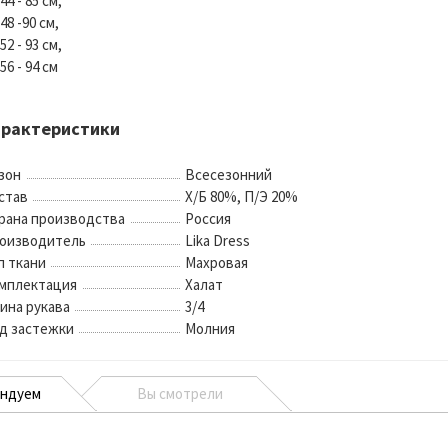
44 - 85 см,
48 -90 см,
52 - 93 см,
56 - 94 см
арактеристики
зон
Всесезонний
став
Х/Б 80%, П/Э 20%
рана производства
Россия
оизводитель
Lika Dress
п ткани
Махровая
мплектация
Халат
ина рукава
3/4
д застежки
Молния
ендуем
Вы смотрели