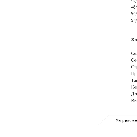
42/
46/
50/
54/
Х
Се
Со
Ст
Пр
Ти
Ко
Дл
Ви
Мы реком