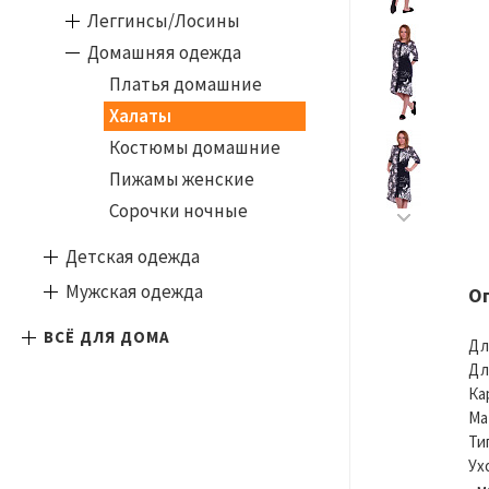
Леггинсы/Лосины
Домашняя одежда
Платья домашние
Халаты
Костюмы домашние
Пижамы женские
Сорочки ночные
Детская одежда
Мужская одежда
О
ВСЁ ДЛЯ ДОМА
Дл
Дл
Ка
Ма
Ти
Ух