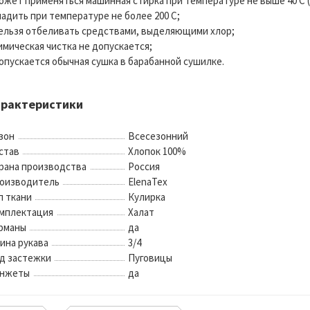
может применяться машинная стирка при температуре не выше 40 С 
гладить при температуре не более 200 С;
нельзя отбеливать средствами, выделяющими хлор;
химическая чистка не допускается;
допускается обычная сушка в барабанной сушилке.
арактеристики
зон
Всесезонний
став
Хлопок 100%
рана производства
Россия
оизводитель
ElenaTex
п ткани
Кулирка
мплектация
Халат
рманы
да
ина рукава
3/4
д застежки
Пуговицы
нжеты
да