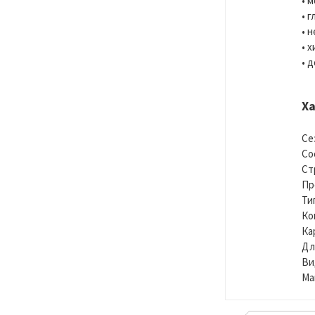
• 
• 
• 
• 
• 
Х
Се
Со
Ст
Пр
Ти
Ко
Ка
Дл
Ви
Ма