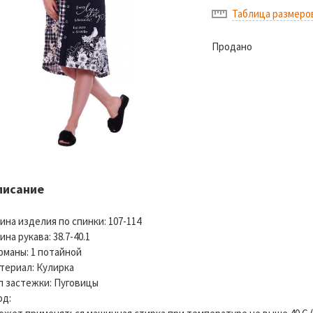
Таблица размеро
Продано
писание
ина изделия по спинки: 107-114
ина рукава: 38.7-40.1
рманы: 1 потайной
териал: Кулирка
п застежки: Пуговицы
од: