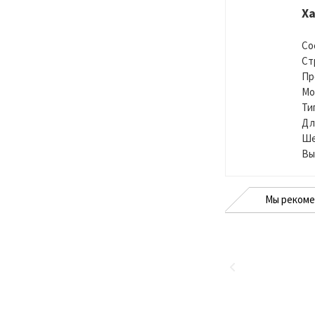
Х
Со
Ст
Пр
Мо
Ти
Дл
Ше
Вы
Мы реком