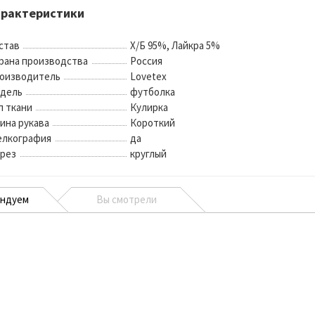
арактеристики
став
Х/Б 95%, Лайкра 5%
рана производства
Россия
оизводитель
Lovetex
дель
футболка
п ткани
Кулирка
ина рукава
Короткий
лкография
да
рез
круглый
ендуем
Вы смотрели