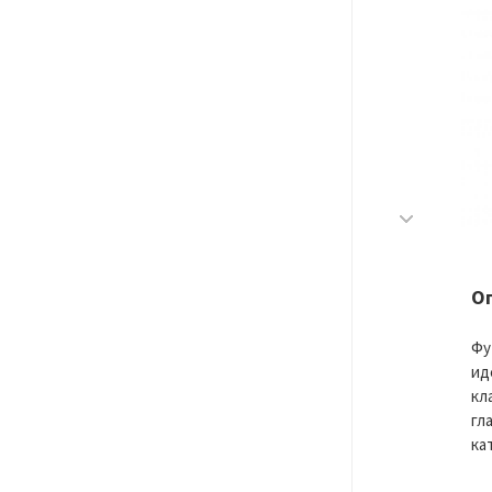
О
Фу
ид
кл
гл
ка