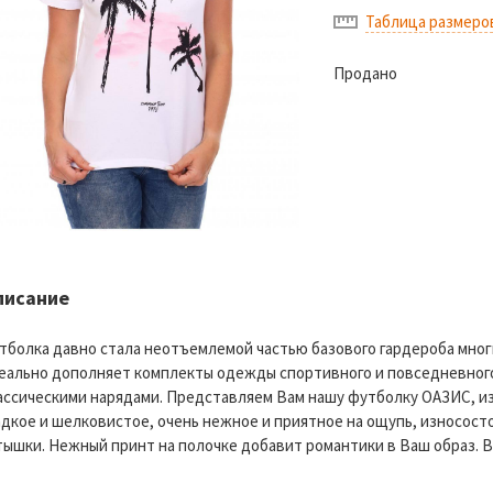
Таблица размеро
Продано
писание
тболка давно стала неотъемлемой частью базового гардероба мног
еально дополняет комплекты одежды спортивного и повседневного 
ассическими нарядами. Представляем Вам нашу футболку ОАЗИС, и
адкое и шелковистое, очень нежное и приятное на ощупь, износос
тышки. Нежный принт на полочке добавит романтики в Ваш образ. 