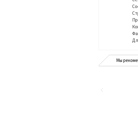
Со
Ст
Пр
Ко
Фа
Дл
Мы реком