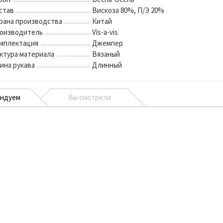
став
Вискоза 80%, П/Э 20%
рана производства
Китай
оизводитель
Vis-a-vis
мплектация
Джемпер
ктура материала
Вязаный
ина рукава
Длинный
ендуем
Вы смотрели