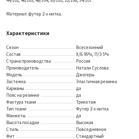
44/102; 46/103; 48/104; 50/105; 52/106; 54/107.
Материал: футер 2-х нитка.
Характеристики
Сезон
Всесезонний
Состав
Х/Б 95%, П/Э 5%
Страна производства
Россия
Производитель
Натали Суслова
Модель
Джогеры
Застежка
Эластичная резинка
Карманы
да
Пояс на резинке
да
Фактура ткани
Трикотаж
Тип ткани
Футер 2-х нитка
Манжеты
да
Высота посадки
Высокая
Стиль
Повседневное
Фит
Стандартный