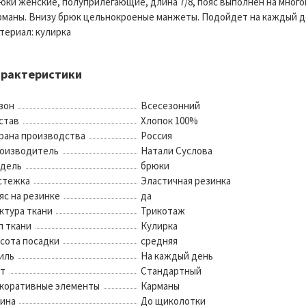
юки женские, полуприлегающие, длина 7/8, пояс выполнен на мног
рманы. Внизу брюк цельнокроеные манжеты. Подойдет на каждый ден
териал: кулирка
арактеристики
зон
Всесезонний
став
Хлопок 100%
рана производства
Россия
оизводитель
Натали Суслова
дель
брюки
стежка
Эластичная резинка
яс на резинке
да
ктура ткани
Трикотаж
п ткани
Кулирка
сота посадки
средняя
иль
На каждый день
т
Стандартный
коративные элементы
Карманы
ина
До щиколотки