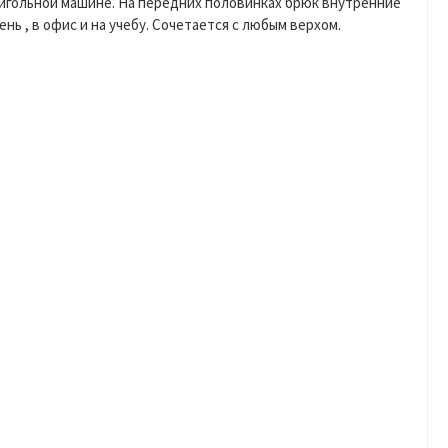
оигольной машине. На передних половинках брюк внутренние
ь , в офис и на учебу. Сочетается с любым верхом.