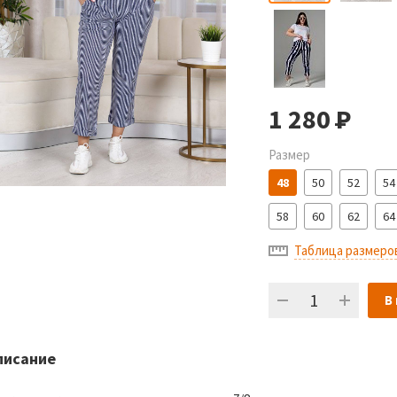
1 280
Р
Размер
48
50
52
54
58
60
62
64
Таблица размеро
В
писание