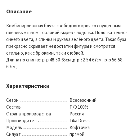
Описание
Комбинированная блуза свободного кроя со спущенным
плечевым швом. Горловой вырез - лодочка. Полочка тёмно-
синего цвета, а спинка и рукава зелёного цвета. Такая буза
прекрасно скрывает недостатки фигуры и смотрится
стильно, как с брюками, так и с юбкой.
Длина по спинке: р-р 48-50-65см.,р-р 52-54-67см., р-р 56-58-
69см,.
Характеристики
Сезон
Всесезонний
Состав
П/Э 100%
Страна производства
Россия
Производитель
Lika Dress
Модель
Кофточка
Силуэт
прямой